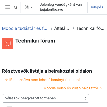
Tovább a fő tartalomhoz
Jelenleg vendégként van
Belépés
Keresési bemeneti adatok váltása
bejelentkezve
Oldalpanel
Moodle tudástár és fórum
Általános
Technikai fórum
Technikai fórum
Beszélgetések RSS-hírei
Fórum
Résztvevők listája a beirakozási oldalon
← IE használva nem lehet állományt feltölteni
Moodle belső és külső hálózatról →
Megjelenítési mód