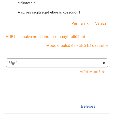
eltüntetni?
A szíves segítséget előre is köszönöm!
Permalink
Válasz
← IE használva nem lehet állományt feltölteni
Moodle belső és külső hálózatról →
Ugrás...
Miért Moot? →
Jelenleg vendégként van bejelentkezve (
Belépés
)