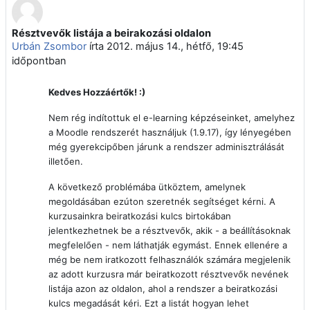
Résztvevők listája a beirakozási oldalon
Válaszok szám: 0
Urbán Zsombor
írta
2012. május 14., hétfő, 19:45
időpontban
Kedves Hozzáértők! :)
Nem rég indítottuk el e-learning képzéseinket, amelyhez
a Moodle rendszerét használjuk (1.9.17), így lényegében
még gyerekcipőben járunk a rendszer adminisztrálását
illetően.
A következő problémába ütköztem, amelynek
megoldásában ezúton szeretnék segítséget kérni. A
kurzusainkra beiratkozási kulcs birtokában
jelentkezhetnek be a résztvevők, akik - a beállításoknak
megfelelően - nem láthatják egymást. Ennek ellenére a
még be nem iratkozott felhasználók számára megjelenik
az adott kurzusra már beiratkozott résztvevők nevének
listája azon az oldalon, ahol a rendszer a beiratkozási
kulcs megadását kéri. Ezt a listát hogyan lehet