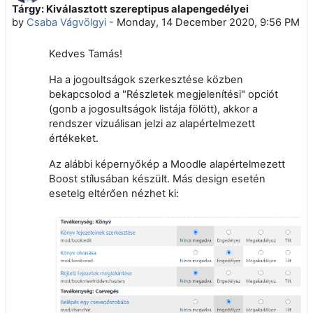
Tárgy: Kiválasztott szereptipus alapengedélyei
Number of replies: 0
by
Csaba Vágvölgyi
-
Monday, 14 December 2020, 9:56 PM
Kedves Tamás!
Ha a jogoultságok szerkesztése közben
bekapcsolod a "Részletek megjelenítési" opciót
(gonb a jogosultságok listája fölött), akkor a
rendszer vizuálisan jelzi az alapértelmezett
értékeket.
Az alábbi képernyőkép a Moodle alapértelmezett
Boost stílusában készült. Más design esetén
esetelg eltérően nézhet ki: