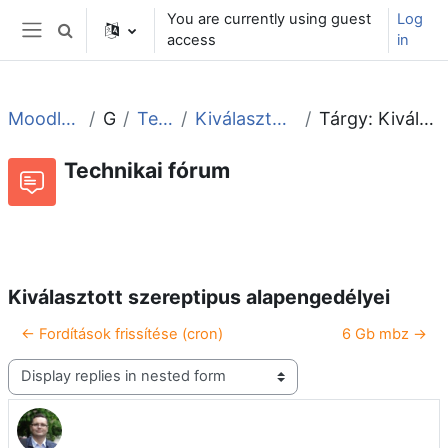
Skip to main content
You are currently using guest
Log
Toggle search input
access
in
Side panel
Moodle tudástár és fórum
General
Technikai fórum
Kiválasztott szereptipus alapengedélyei
Tárgy: Kiválasztott szereptipus alapengedélyei
Technikai fórum
RSS feed of discussions
Forum
Kiválasztott szereptipus alapengedélyei
← Fordítások frissítése (cron)
6 Gb mbz →
Display mode