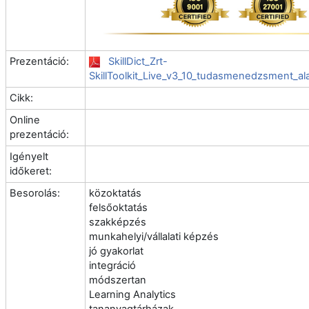
Prezentáció:
SkillDict_Zrt-
SkillToolkit_Live_v3_10_tudasmenedzsment_a
Cikk:
Online
prezentáció:
Igényelt
időkeret:
Besorolás:
közoktatás
felsőoktatás
szakképzés
munkahelyi/vállalati képzés
jó gyakorlat
integráció
módszertan
Learning Analytics