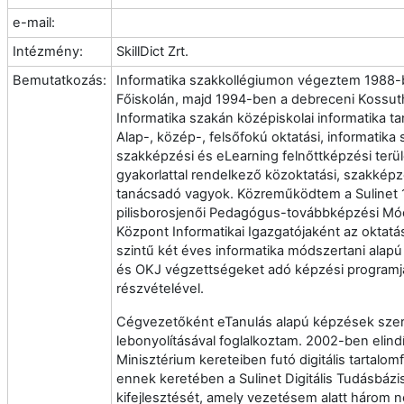
e-mail:
Intézmény:
SkillDict Zrt.
Bemutatkozás:
Informatika szakkollégiumon végeztem 1988-
Főiskolán, majd 1994-ben a debreceni Koss
Informatika szakán középiskolai informatika t
Alap-, közép-, felsőfokú oktatási, informatik
szakképzési és eLearning felnőttképzési ter
gyakorlattal rendelkező közoktatási, szakképz
tanácsadó vagyok. Közreműködtem a Sulinet 1
pilisborosjenői Pedagógus-továbbképzési Mód
Központ Informatikai Igazgatójaként az oktatá
szintű két éves informatika módszertani ala
és OKJ végzettségeket adó képzési programj
részvételével.
Cégvezetőként eTanulás alapú képzések sze
lebonyolításával foglalkoztam. 2002-ben elind
Minisztérium kereteiben futó digitális tartalom
ennek keretében a Sulinet Digitális Tudásbáz
kifejlesztését, amely vezetésem alatt három 