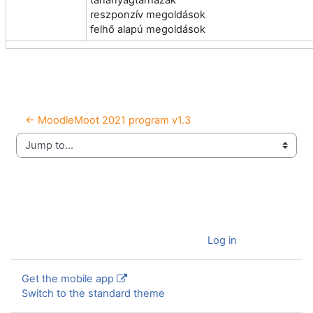
tananyagtárházak
reszponzív megoldások
felhő alapú megoldások
← MoodleMoot 2021 program v1.3
Jump to...
You are currently using guest access (
Log in
)
Get the mobile app
Switch to the standard theme