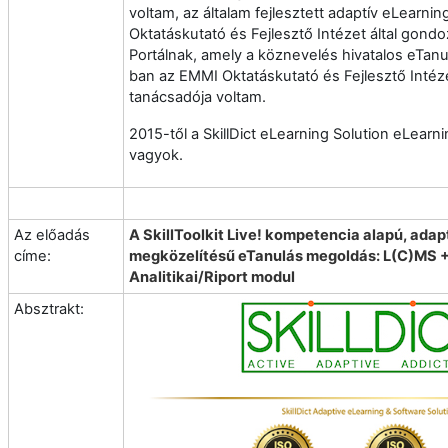
voltam, az általam fejlesztett adaptív eLearnin
Oktatáskutató és Fejlesztő Intézet által gond
Portálnak, amely a köznevelés hivatalos eTan
ban az EMMI Oktatáskutató és Fejlesztő Intéz
tanácsadója voltam.
2015-től a SkillDict eLearning Solution eLearn
vagyok.
Az előadás
A SkillToolkit Live! kompetencia alapú, ad
címe:
megközelítésű eTanulás megoldás: L(C)MS + 
Analitikai/Riport modul
Absztrakt: