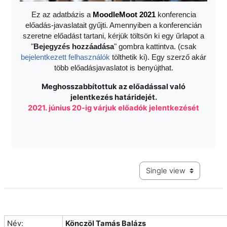
Ez az adatbázis a
Moodle
Moot 2021
konferencia
előadás-javaslatait gyűjti. Amennyiben a konferencián
szeretne előadást tartani, kérjük töltsön ki egy űrlapot a
"
Bejegyzés hozzáadása
" gombra kattintva. (csak
bejelentkezett felhasználók
tölthetik ki). Egy szerző akár
több előadásjavaslatot is benyújthat.
Meghosszabbítottuk az előadással való
jelentkezés határidejét.
2021. június 20-ig várjuk előadók jelentkezését
View mode tertiary navig
Név:
Könczöl Tamás Balázs