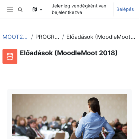
Tovább a fő tartalomhoz
Jelenleg vendégként van
Belépés
Keresési bemeneti adatok váltása
bejelentkezve
Oldalpanel
MOOT2018
PROGRAM
Előadások (MoodleMoot 2018)
Előadások (MoodleMoot 2018)
Adatbázis
RSS-hírek ehhez a tevékenységhez