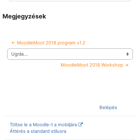
Megjegyzések
← MoodleMoot 2018 program v1.2
Ugrás...
MoodleMoot 2018 Workshop →
Jelenleg vendégként van bejelentkezve (
Belépés
)
Töltse le a Moodle-t a mobiljára
Áttérés a standard stílusra