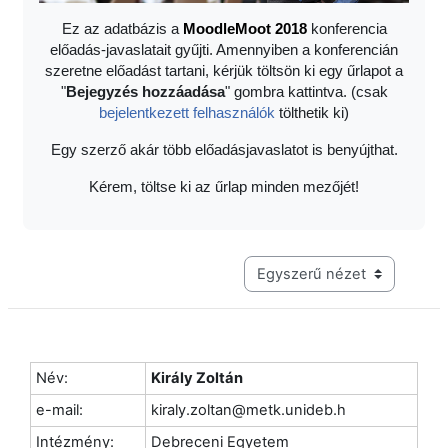
Ez az adatbázis a
Moodle
Moot 2018
konferencia
előadás-javaslatait gyűjti. Amennyiben a konferencián
szeretne előadást tartani, kérjük töltsön ki egy űrlapot a
"
Bejegyzés hozzáadása
" gombra kattintva. (csak
bejelentkezett felhasználók
tölthetik ki)
Egy szerző akár több előadásjavaslatot is benyújthat.
Kérem, töltse ki az űrlap minden mezőjét!
Harmadik szintű navigáció me
Név:
Király Zoltán
e-mail:
kiraly.zoltan@metk.unideb.h
Intézmény:
Debreceni Egyetem