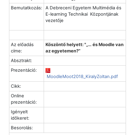
Bemutatkozás:
A Debreceni Egyetem Multimédia és
E-learning Technikai Központjának
vezetője
Az előadás
Köszöntő helyett: "„… és Moodle van
címe:
az egyetemen?”
Absztrakt:
Prezentáció:
MoodleMoot2018_KiralyZoltan.pdf
Cikk:
Online
prezentáció:
Igényelt
időkeret:
Besorolás: