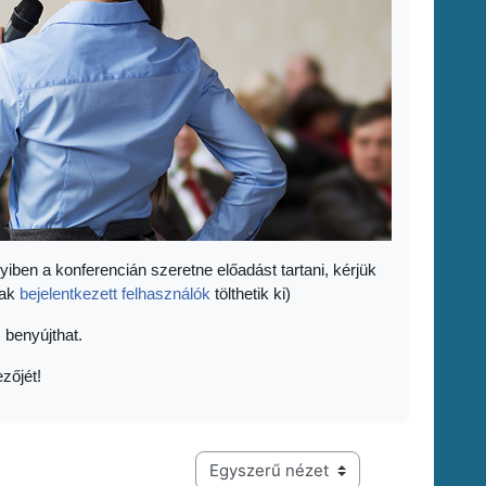
yiben a konferencián szeretne előadást tartani, kérjük
sak
bejelentkezett felhasználók
tölthetik ki)
 benyújthat.
zőjét!
Harmadik szintű navigáció megtekintési módja