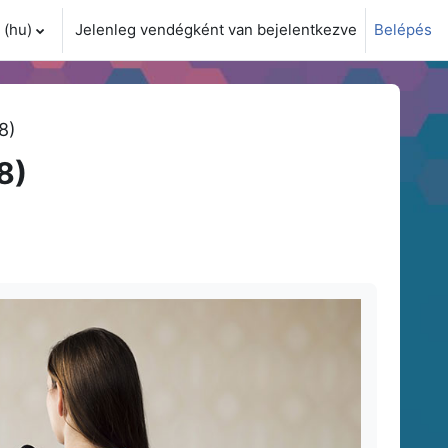
(hu)‎
Jelenleg vendégként van bejelentkezve
Belépés
i adatok váltása
8)
8)