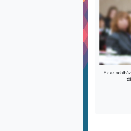
Ez az adatbáz
tö