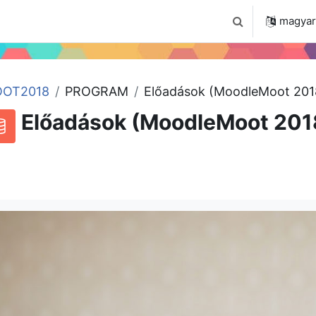
 2024
Tudástár
Regisztráció a portálon
magyar ‎
Keresési bemenet
OT2018
PROGRAM
Előadások (MoodleMoot 201
Előadások (MoodleMoot 201
RSS-hírek ehhez a tevékenységhez
datbázis