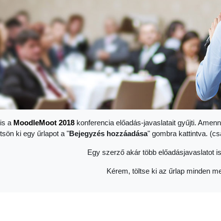
is a
Moodle
Moot 2018
konferencia előadás-javaslatait gyűjti. Amenn
ltsön ki egy űrlapot a "
Bejegyzés hozzáadása
" gombra kattintva. (c
Egy szerző akár több előadásjavaslatot is
Kérem, töltse ki az űrlap minden me