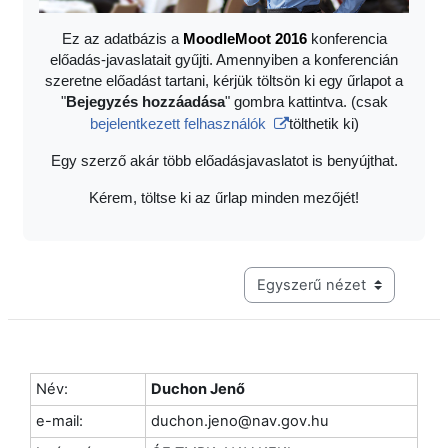
Ez az adatbázis a
Moodle
Moot 2016
konferencia
előadás-javaslatait gyűjti. Amennyiben a konferencián
szeretne előadást tartani, kérjük töltsön ki egy űrlapot a
"
Bejegyzés hozzáadása
" gombra kattintva. (csak
bejelentkezett felhasználók
tölthetik ki)
Egy szerző akár több előadásjavaslatot is benyújthat.
Kérem, töltse ki az űrlap minden mezőjét!
Harmadik szintű navigáció me
Név:
Duchon Jenő
e-mail:
duchon.jeno@nav.gov.hu