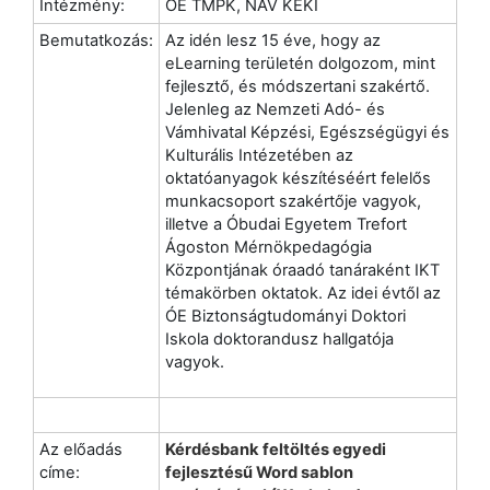
Intézmény:
ÓE TMPK, NAV KEKI
Bemutatkozás:
Az idén lesz 15 éve, hogy az
eLearning területén dolgozom, mint
fejlesztő, és módszertani szakértő.
Jelenleg az Nemzeti Adó- és
Vámhivatal Képzési, Egészségügyi és
Kulturális Intézetében az
oktatóanyagok készítéséért felelős
munkacsoport szakértője vagyok,
illetve a Óbudai Egyetem Trefort
Ágoston Mérnökpedagógia
Központjának óraadó tanáraként IKT
témakörben oktatok. Az idei évtől az
ÓE Biztonságtudományi Doktori
Iskola doktorandusz hallgatója
vagyok.
Az előadás
Kérdésbank feltöltés egyedi
címe:
fejlesztésű Word sablon