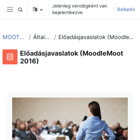
Tovább a fő tartalomhoz
Jelenleg vendégként van
Belépés
Keresési bemeneti adatok váltása
bejelentkezve
Oldalpanel
MOOT2016
Általános
Előadásjavaslatok (MoodleMoot 2016)
Előadásjavaslatok (MoodleMoot
2016)
Adatbázis
RSS-hírek ehhez a tevékenységhez