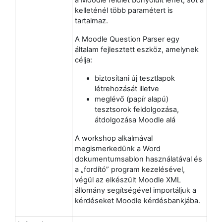
a Moodle felület bonyolult lehet, sőt a
kelleténél több paramétert is
tartalmaz.
A Moodle Question Parser egy
általam fejlesztett eszköz, amelynek
célja:
biztosítani új tesztlapok
létrehozását illetve
meglévő (papír alapú)
tesztsorok feldolgozása,
átdolgozása Moodle alá
A workshop alkalmával
megismerkedünk a Word
dokumentumsablon használatával és
a „fordító” program kezelésével,
végül az elkészült Moodle XML
állomány segítségével importáljuk a
kérdéseket Moodle kérdésbankjába.