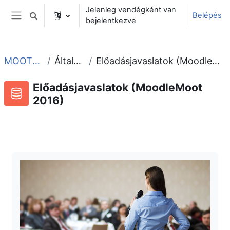
Tovább a fő tartalomhoz
Jelenleg vendégként van
Belépés
Keresési bemeneti adatok váltása
bejelentkezve
Oldalpanel
MOOT2016
Általános
Előadásjavaslatok (MoodleMoot 2016)
Előadásjavaslatok (MoodleMoot
2016)
Adatbázis
RSS-hírek ehhez a tevékenységhez