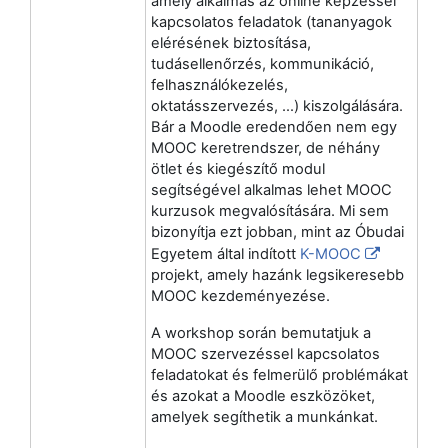
amely alkalmas az online képzéssel
kapcsolatos feladatok (tananyagok
elérésének biztosítása,
tudásellenőrzés, kommunikáció,
felhasználókezelés,
oktatásszervezés, …) kiszolgálására.
Bár a Moodle eredendően nem egy
MOOC keretrendszer, de néhány
ötlet és kiegészítő modul
segítségével alkalmas lehet MOOC
kurzusok megvalósítására. Mi sem
bizonyítja ezt jobban, mint az Óbudai
Egyetem által indított
K-MOOC
projekt, amely hazánk legsikeresebb
MOOC kezdeményezése.
A workshop során bemutatjuk a
MOOC szervezéssel kapcsolatos
feladatokat és felmerülő problémákat
és azokat a Moodle eszközöket,
amelyek segíthetik a munkánkat.