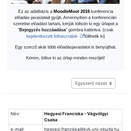
Ez az adatbázis a
Moodle
Moot 2016
konferencia
előadás-javaslatait gyűjti. Amennyiben a konferencián
szeretne előadást tartani, kérjük töltsön ki egy űrlapot a
"
Bejegyzés hozzáadása
" gombra kattintva. (csak
bejelentkezett felhasználók
tölthetik ki)
Egy szerző akár több előadásjavaslatot is benyújthat.
Kérem, töltse ki az űrlap minden mezőjét!
Harmadik szintű navigáció me
Név:
Hegyesi Franciska - Vágvölgyi
Csaba
e-mail:
hegyesi.franciska@kvk.uni-obuda.hu,