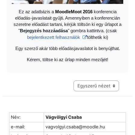
Ez az adatbázis a
Moodle
Moot 2016
konferencia
előadás-javaslatait gyűjti. Amennyiben a konferencián
szeretne előadást tartani, kérjük töltsön ki egy űrlapot a
"
Bejegyzés hozzáadása
" gombra kattintva. (csak
bejelentkezett felhasználók
tölthetik ki)
Egy szerző akár több előadásjavaslatot is benyújthat.
Kérem, töltse ki az űrlap minden mezőjét!
Harmadik szintű navigáció me
Név:
Vágvölgyi Csaba
e-mail:
vagvolgyi.csaba@moodle.hu