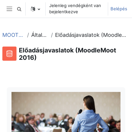
Tovább a fő tartalomhoz
Jelenleg vendégként van
Belépés
Keresési bemeneti adatok váltása
bejelentkezve
Oldalpanel
MOOT2016
Általános
Előadásjavaslatok (MoodleMoot 2016)
Előadásjavaslatok (MoodleMoot
2016)
Adatbázis
RSS-hírek ehhez a tevékenységhez