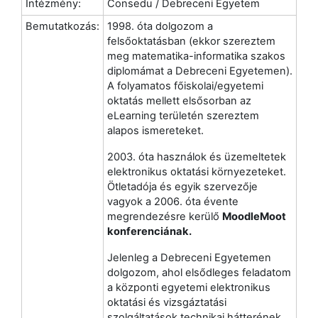
Intézmény:
Consedu / Debreceni Egyetem
Bemutatkozás:
1998. óta dolgozom a
felsőoktatásban (ekkor szereztem
meg matematika-informatika szakos
diplomámat a Debreceni Egyetemen).
A folyamatos főiskolai/egyetemi
oktatás mellett elsősorban az
eLearning területén szereztem
alapos ismereteket.
2003. óta használok és üzemeltetek
elektronikus oktatási környezeteket.
Ötletadója és egyik szervezője
vagyok a 2006. óta évente
megrendezésre kerülő
MoodleMoot
konferenciának.
Jelenleg a Debreceni Egyetemen
dolgozom, ahol elsődleges feladatom
a központi egyetemi elektronikus
oktatási és vizsgáztatási
szolgáltatások technikai hátterének