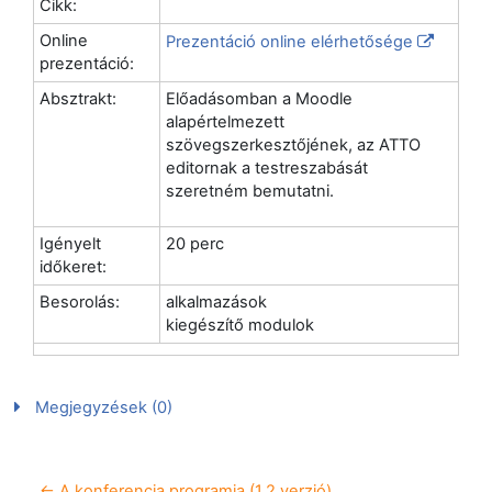
Cikk:
Online
Prezentáció online elérhetősége
prezentáció:
Absztrakt:
Előadásomban a Moodle
alapértelmezett
szövegszerkesztőjének, az ATTO
editornak a testreszabását
szeretném bemutatni.
Igényelt
20 perc
időkeret:
Besorolás:
alkalmazások
kiegészítő modulok
Megjegyzések (0)
← A konferencia programja (1.2 verzió)