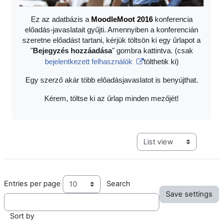
Ez az adatbázis a
Moodle
Moot 2016
konferencia
előadás-javaslatait gyűjti. Amennyiben a konferencián
szeretne előadást tartani, kérjük töltsön ki egy űrlapot a
"
Bejegyzés hozzáadása
" gombra kattintva. (csak
bejelentkezett felhasználók
tölthetik ki)
Egy szerző akár több előadásjavaslatot is benyújthat.
Kérem, töltse ki az űrlap minden mezőjét!
View mode tertiary navig
Entries per page
Search
Sort by