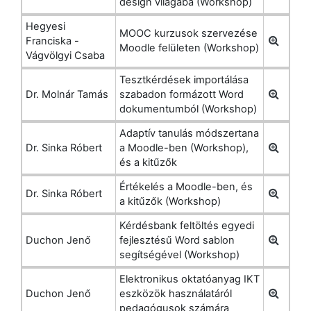
design világába (Workshop)
Hegyesi
MOOC kurzusok szervezése
Franciska -
Moodle felületen (Workshop)
Vágvölgyi Csaba
Tesztkérdések importálása
Dr. Molnár Tamás
szabadon formázott Word
dokumentumból (Workshop)
Adaptív tanulás módszertana
Dr. Sinka Róbert
a Moodle-ben (Workshop),
és a kitűzők
Értékelés a Moodle-ben, és
Dr. Sinka Róbert
a kitűzők (Workshop)
Kérdésbank feltöltés egyedi
Duchon Jenő
fejlesztésű Word sablon
segítségével (Workshop)
Elektronikus oktatóanyag IKT
Duchon Jenő
eszközök használatáról
pedagógusok számára