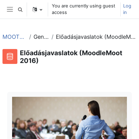
Skip to main content
You are currently using guest
Log
Toggle search input
access
in
Side panel
MOOT2016
General
Előadásjavaslatok (MoodleMoot 2016)
Előadásjavaslatok (MoodleMoot
2016)
RSS feed for this activity
Database