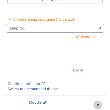
← A konferencia programja (1.2 verzió)
Jump to...
Workshopok →
You are currently using guest access (
Log in
)
Get the mobile app
Switch to the standard theme
Powered by
Moodle