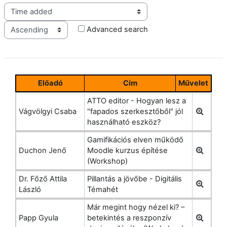
Order
Advanced search
Előadó
Cím
Művelet
ATTO editor - Hogyan lesz a
Vágvölgyi Csaba
"fapados szerkesztőből" jól
használható eszköz?
Gamifikációs elven működő
Duchon Jenő
Moodle kurzus építése
(Workshop)
Dr. Főző Attila
Pillantás a jövőbe - Digitális
László
Témahét
Már megint hogy nézel ki? –
Papp Gyula
betekintés a reszponzív