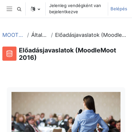
Tovább a fő tartalomhoz
Jelenleg vendégként van
Belépés
Keresési bemeneti adatok váltása
bejelentkezve
Oldalpanel
MOOT2016
Általános
Előadásjavaslatok (MoodleMoot 2016)
Előadásjavaslatok (MoodleMoot
2016)
Adatbázis
RSS-hírek ehhez a tevékenységhez