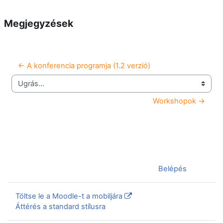
Megjegyzések
← A konferencia programja (1.2 verzió)
Ugrás...
Workshopok →
Jelenleg vendégként van bejelentkezve (
Belépés
)
Töltse le a Moodle-t a mobiljára
Áttérés a standard stílusra