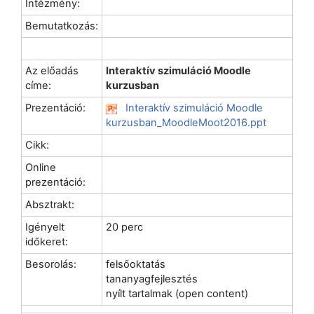
Intézmény:
Bemutatkozás:
Az előadás
Interaktív szimuláció Moodle
címe:
kurzusban
Prezentáció:
Interaktív szimuláció Moodle
kurzusban_MoodleMoot2016.ppt
Cikk:
Online
prezentáció:
Absztrakt:
Igényelt
20 perc
időkeret:
Besorolás:
felsőoktatás
tananyagfejlesztés
nyílt tartalmak (open content)