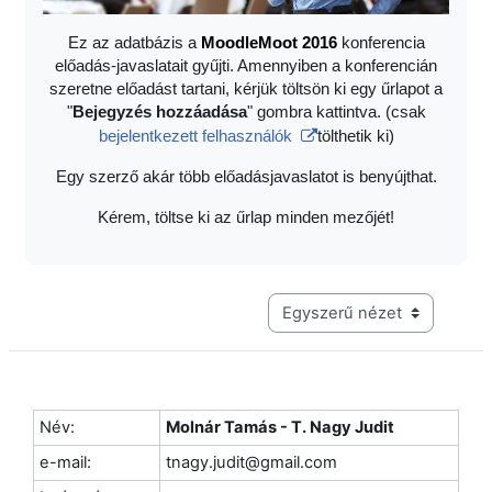
Ez az adatbázis a
Moodle
Moot 2016
konferencia
előadás-javaslatait gyűjti. Amennyiben a konferencián
szeretne előadást tartani, kérjük töltsön ki egy űrlapot a
"
Bejegyzés hozzáadása
" gombra kattintva. (csak
bejelentkezett felhasználók
tölthetik ki)
Egy szerző akár több előadásjavaslatot is benyújthat.
Kérem, töltse ki az űrlap minden mezőjét!
Harmadik szintű navigáció me
Név:
Molnár Tamás - T. Nagy Judit
e-mail:
tnagy.judit@gmail.com