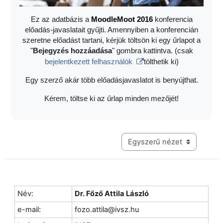
Ez az adatbázis a
Moodle
Moot 2016
konferencia
előadás-javaslatait gyűjti. Amennyiben a konferencián
szeretne előadást tartani, kérjük töltsön ki egy űrlapot a
"
Bejegyzés hozzáadása
" gombra kattintva. (csak
bejelentkezett felhasználók
tölthetik ki)
Egy szerző akár több előadásjavaslatot is benyújthat.
Kérem, töltse ki az űrlap minden mezőjét!
Harmadik szintű navigáció me
Név:
Dr. Főző Attila László
e-mail:
fozo.attila@ivsz.hu