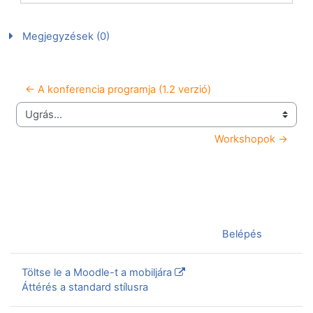
Megjegyzések (0)
← A konferencia programja (1.2 verzió)
Ugrás...
Workshopok →
Jelenleg vendégként van bejelentkezve (
Belépés
)
Töltse le a Moodle-t a mobiljára
Áttérés a standard stílusra