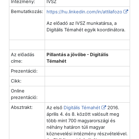
Intézmény:
IVSZ
Bemutatkozás:
https://hu.linkedin.com/in/attilafozo
Az előadó az IVSZ munkatársa, a
Digitális Témahét egyik koordinátora.
Az előadás
Pillantás a jövőbe - Digitális
címe:
Témahét
Prezentáció:
Cikk:
Online
prezentáció:
Absztrakt:
Az első
Digitális Témahét
2016.
április 4. és 8. között valósult meg
több mint 700 magyarországi és
néhány határon túli magyar
köznevelési intézmény részvételével.