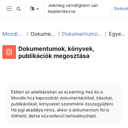
Tovább a fő tartalomhoz
Jelenleg vendégként van
Belép
Keresési bemeneti adatok váltása
bejelentkezve
Oldalpanel
Moodle tudástár és fórum
Dokumentációk, könyvek, cikkek
Dokumentumok, könyvek, publikációk megosztása
Egyetlen megtekintése
Dokumentumok, könyvek,
publikációk megosztása
Adatbázis
RSS-hírek ehhez a tevékenységhez
Ebben az adatbázisban az eLearning-hez és a
Moodle.hoz kapcsolódó dokumentációkat, írásokat,
publikációkat, könyveket szeretnénk összegyűjteni.
Ha jogi akadálya nincs, akkor a dokumentum fel is
tölthető, illetve közvetlenül behivatkozható.