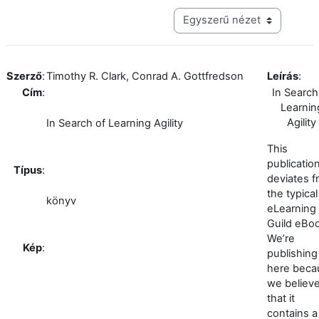
Harmadik szintű navigáció me
Szerző
:
Timothy R. Clark, Conrad A. Gottfredson
Leírás
:
Cím
:
In Search
Learnin
Agility
In Search of Learning Agility
This
publicatio
Típus
:
deviates 
the typical
könyv
eLearning
Guild eBo
We’re
Kép
:
publishing 
here beca
we believ
that it
contains a