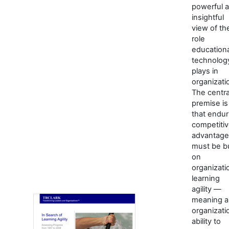
powerful 
insightful
view of th
role
educationa
technolog
plays in
organizati
The centra
premise is
that endur
competiti
advantage
must be bu
on
organizati
learning
agility —
meaning a
organizati
ability to