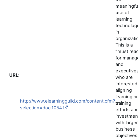
meaningfu
use of
learning
technolog
in
organizati
This is a
“must rea
for manag
and
executive
URL
:
who are
interested
aligning
learning a
http://www.elearningguild.com/content.cfm?
training
selection=doc.1054
efforts an
investmen
with larger
business
objectives