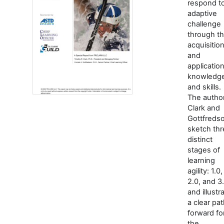
respond t
adaptive
challenge
through t
acquisitio
and
application
knowledg
and skills.
The autho
Clark and
Gottfreds
sketch th
distinct
stages of
learning
agility: 1.0,
2.0, and 3.
and illustr
a clear pa
forward fo
the