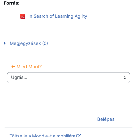
Forrás
:
In Search of Learning Agility
Megjegyzések (0)
← Miért Moot?
Ugrás...
Jelenleg vendégként van bejelentkezve (
Belépés
)
Töltse le a Moodle-t a mobiljára