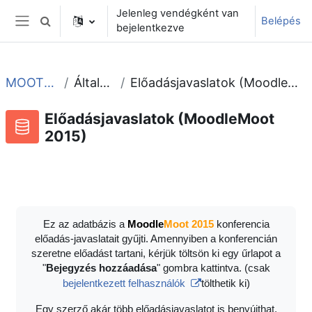
Tovább a fő tartalomhoz
Jelenleg vendégként van
Belépés
Keresési bemeneti adatok váltása
bejelentkezve
Oldalpanel
MOOT2015
Általános
Előadásjavaslatok (MoodleMoot 2015)
Előadásjavaslatok (MoodleMoot
2015)
Adatbázis
RSS-hírek ehhez a tevékenységhez
Ez az adatbázis a
Moodle
Moot 2015
konferencia
előadás-javaslatait gyűjti. Amennyiben a konferencián
szeretne előadást tartani, kérjük töltsön ki egy űrlapot a
"
Bejegyzés hozzáadása
" gombra kattintva. (csak
bejelentkezett felhasználók
tölthetik ki)
Egy szerző akár több előadásjavaslatot is benyújthat.