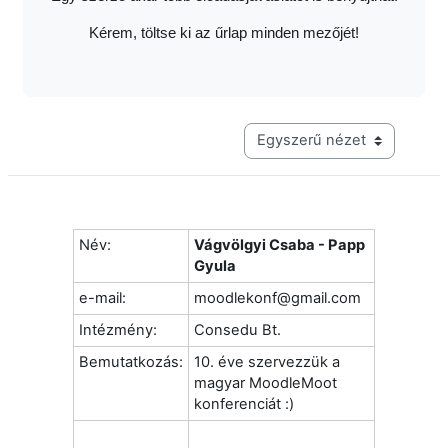
Kérem, töltse ki az űrlap minden mezőjét!
Harmadik szintű navigáció me
Név:
Vágvölgyi Csaba - Papp
Gyula
e-mail:
moodlekonf@gmail.com
Intézmény:
Consedu Bt.
Bemutatkozás:
10. éve szervezzük a
magyar MoodleMoot
konferenciát :)