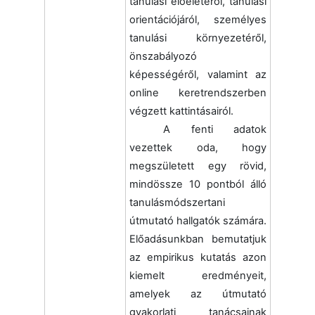
tanulási előéletéről, tanulási
orientációjáról, személyes
tanulási környezetéről,
önszabályozó
képességéről, valamint az
online keretrendszerben
végzett kattintásairól.
A fenti adatok
vezettek oda, hogy
megszületett egy rövid,
mindössze 10 pontból álló
tanulásmódszertani
útmutató hallgatók számára.
Előadásunkban bemutatjuk
az empirikus kutatás azon
kiemelt eredményeit,
amelyek az útmutató
gyakorlati tanácsainak