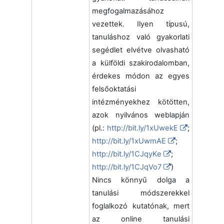
megfogalmazásához
vezettek. Ilyen típusú,
tanuláshoz való gyakorlati
segédlet elvétve olvasható
a külföldi szakirodalomban,
érdekes módon az egyes
felsőoktatási
intézményekhez kötötten,
azok nyilvános weblapján
(pl.:
http://bit.ly/1xUwekE
;
http://bit.ly/1xUwmAE
;
http://bit.ly/1CJqyKe
;
http://bit.ly/1CJqVo7
)
Nincs könnyű dolga a
tanulási módszerekkel
foglalkozó kutatónak, mert
az online tanulási