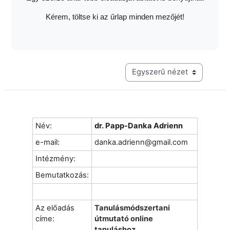
Kérem, töltse ki az űrlap minden mezőjét!
Harmadik szintű navigáció me
Név:
dr. Papp-Danka Adrienn
e-mail:
danka.adrienn@gmail.com
Intézmény:
Bemutatkozás:
Az előadás
Tanulásmódszertani
címe:
útmutató online
tanuláshoz