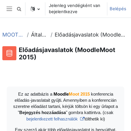
Tovább a fő tartalomhoz
Jelenleg vendégként van
Belépés
Keresési bemeneti adatok váltása
bejelentkezve
Oldalpanel
MOOT2015
Általános
Előadásjavaslatok (MoodleMoot 2015)
Előadásjavaslatok (MoodleMoot
2015)
Adatbázis
RSS-hírek ehhez a tevékenységhez
Ez az adatbázis a
Moodle
Moot 2015
konferencia
előadás-javaslatait gyűjti. Amennyiben a konferencián
szeretne előadást tartani, kérjük töltsön ki egy űrlapot a
"
Bejegyzés hozzáadása
" gombra kattintva. (csak
bejelentkezett felhasználók
tölthetik ki)
Egy szerző akár több előadásjavaslatot is benyújthat.