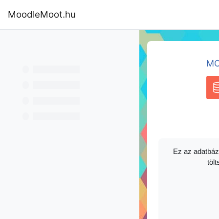
Skip to main content
MoodleMoot.hu
Home
Program
MoodleMoot 202
MO
D
Ez az adatbáz
tölt