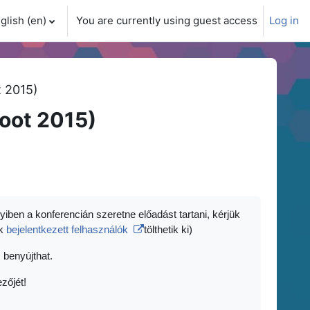
glish ‎(en)‎
You are currently using guest access
Log in
ch input
 2015)
oot 2015)
yiben a konferencián szeretne előadást tartani, kérjük
ak
bejelentkezett felhasználók
tölthetik ki)
 benyújthat.
zőjét!