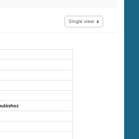
View mode tertiary navigation
nuláshoz