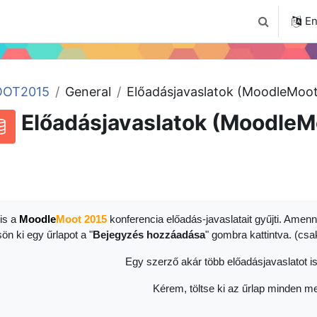
4
Tudástár
Regisztráció a portálon
En
Toggle sear
OT2015
General
Előadásjavaslatok (MoodleMoot
Előadásjavaslatok (MoodleM
RSS feed for this activity
atabase
is a
Moodle
Moot 2015
konferencia előadás-javaslatait gyűjti. Amenn
sön ki egy űrlapot a "
Bejegyzés hozzáadása
" gombra kattintva. (cs
Egy szerző akár több előadásjavaslatot is
Kérem, töltse ki az űrlap minden me