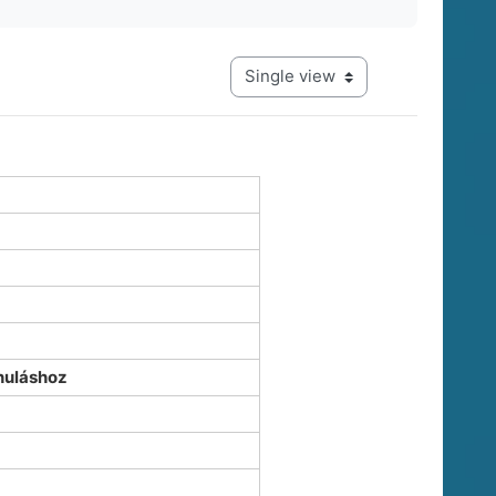
View mode tertiary navigation
nuláshoz