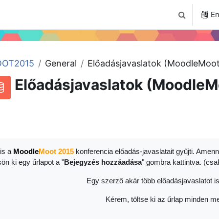
4
Tudástár
Regisztráció a portálon
En
Toggle sear
OT2015
General
Előadásjavaslatok (MoodleMoot
Előadásjavaslatok (MoodleM
RSS feed for this activity
atabase
is a
Moodle
Moot 2015
konferencia előadás-javaslatait gyűjti. Amenn
sön ki egy űrlapot a "
Bejegyzés hozzáadása
" gombra kattintva. (cs
Egy szerző akár több előadásjavaslatot is
Kérem, töltse ki az űrlap minden me