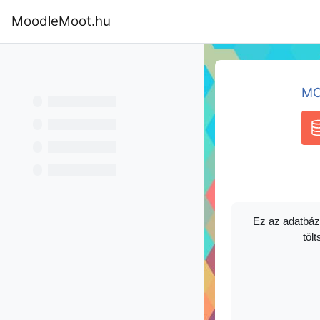
Skip to main content
MoodleMoot.hu
Home
Program
MoodleMoot 202
MO
D
Ez az adatbáz
tölt