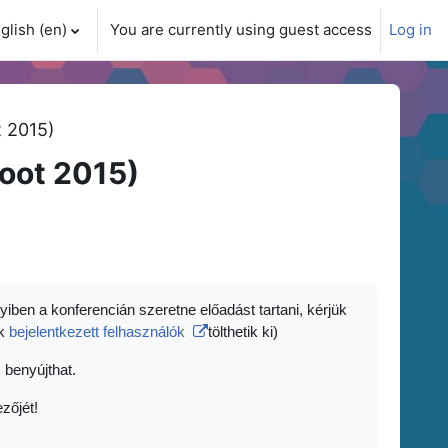
glish ‎(en)‎
You are currently using guest access
Log in
ch input
 2015)
oot 2015)
yiben a konferencián szeretne előadást tartani, kérjük
ak
bejelentkezett felhasználók
tölthetik ki)
 benyújthat.
zőjét!