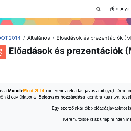
 2024
Tudástár
Regisztráció a portálon
magyar ‎
Keresési bemenet
OT2014
Általános
Előadások és prezentációk (
Előadások és prezentációk 
RSS-hírek ehhez a tevékenységhez
datbázis
is a
Moodle
Moot 2014
konferencia előadás-javaslatait gyűjti. Amenn
sön ki egy űrlapot a "
Bejegyzés hozzáadása
" gombra kattintva. (cs
Egy szerző akár több előadásjavaslatot is
Kérem, töltse ki az űrlap minden me