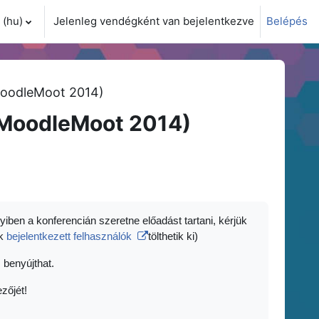
(hu)‎
Jelenleg vendégként van bejelentkezve
Belépés
i adatok váltása
MoodleMoot 2014)
(MoodleMoot 2014)
yiben a konferencián szeretne előadást tartani, kérjük
ak
bejelentkezett felhasználók
tölthetik ki)
 benyújthat.
zőjét!