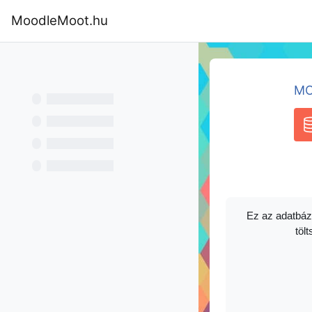
Tovább a fő tartalomhoz
MoodleMoot.hu
Kezdőoldal
Program
MoodleMoot
MO
A
Ez az adatbáz
tölt