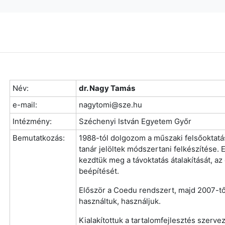
Név:
dr. Nagy Tamás
e-mail:
nagytomi@sze.hu
Intézmény:
Széchenyi István Egyetem Győr
Bemutatkozás:
1988-tól dolgozom a műszaki felsőoktatá
tanár jelöltek módszertani felkészítése
kezdtük meg a távoktatás átalakítását, a
beépítését.
Először a Coedu rendszert, majd 2007-tő
használtuk, használjuk.
Kialakítottuk a tartalomfejlesztés szerve