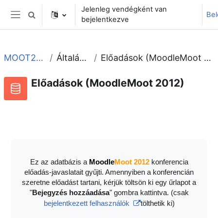
Tovább a fő tartalomhoz
Jelenleg vendégként van
Be
Keresési bemeneti adatok váltása
bejelentkezve
Oldalpanel
MOOT2012
Általános
Előadások (MoodleMoot 2012)
Előadások (MoodleMoot 2012)
Adatbázis
RSS-hírek ehhez a tevékenységhez
Ez az adatbázis a
Moodle
Moot 2012
konferencia
előadás-javaslatait gyűjti. Amennyiben a konferencián
szeretne előadást tartani, kérjük töltsön ki egy űrlapot a
"
Bejegyzés hozzáadása
" gombra kattintva. (csak
bejelentkezett felhasználók
tölthetik ki)