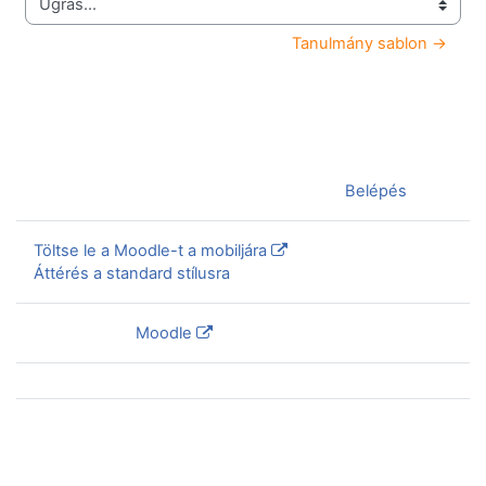
Ugrás...
Tanulmány sablon →
Jelenleg vendégként van bejelentkezve (
Belépés
)
Töltse le a Moodle-t a mobiljára
Áttérés a standard stílusra
Szolgáltatja a
Moodle