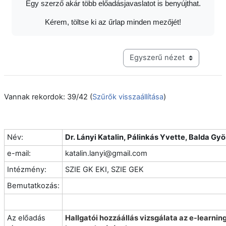
Egy szerző akár több előadásjavaslatot is benyújthat.
Kérem, töltse ki az űrlap minden mezőjét!
Harmadik szintű navigáció me
Vannak rekordok: 39/42 (
Szűrők visszaállítása
)
Név:
Dr. Lányi Katalin, Pálinkás Yvette, Balda Gy
e-mail:
katalin.lanyi@gmail.com
Intézmény:
SZIE GK EKI, SZIE GEK
Bemutatkozás:
Az előadás
Hallgatói hozzáállás vizsgálata az e-learnin