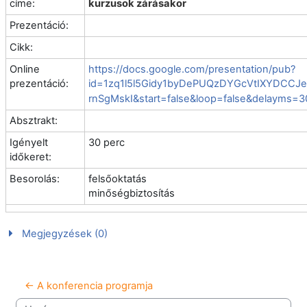
címe:
kurzusok zárásakor
Prezentáció:
Cikk:
Online
https://docs.google.com/presentation/pub?
prezentáció:
id=1zq1l5l5Gidy1byDePUQzDYGcVtIXYDCCJe
rnSgMskI&start=false&loop=false&delayms=
Absztrakt:
Igényelt
30 perc
időkeret:
Besorolás:
felsőoktatás
minőségbiztosítás
Megjegyzések (0)
← A konferencia programja