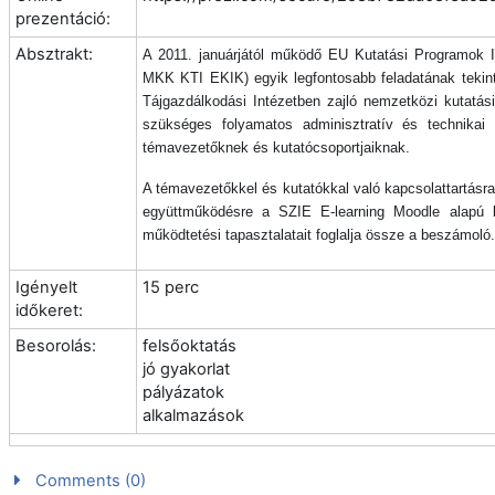
prezentáció:
Absztrakt:
A 2011. januárjától működő EU Kutatási Programok I
MKK KTI EKIK) egyik legfontosabb feladatának teki
Tájgazdálkodási Intézetben zajló nemzetközi kutatási
szükséges folyamatos adminisztratív és technika
témavezetőknek és kutatócsoportjaiknak.
A témavezetőkkel és kutatókkal való kapcsolattartásra,
együttműködésre a SZIE E-learning Moodle alapú k
működtetési tapasztalatait foglalja össze a beszámoló.
Igényelt
15 perc
időkeret:
Besorolás:
felsőoktatás
jó gyakorlat
pályázatok
alkalmazások
Comments (0)