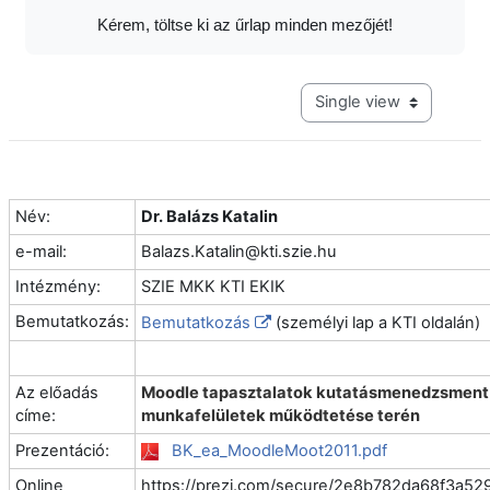
Kérem, töltse ki az űrlap minden mezőjét!
View mode tertiary navig
Név:
Dr. Balázs Katalin
e-mail:
Balazs.Katalin@kti.szie.hu
Intézmény:
SZIE MKK KTI EKIK
Bemutatkozás:
Bemutatkozás
(személyi lap a KTI oldalán)
Az előadás
Moodle tapasztalatok kutatásmenedzsment- 
címe:
munkafelületek működtetése terén
Prezentáció:
BK_ea_MoodleMoot2011.pdf
Online
https://prezi.com/secure/2e8b782da68f3a