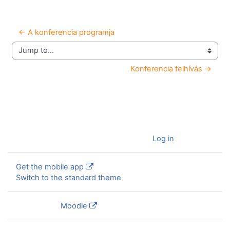
← A konferencia programja
Jump to...
Konferencia felhívás →
You are currently using guest access (
Log in
)
Get the mobile app
Switch to the standard theme
Powered by
Moodle