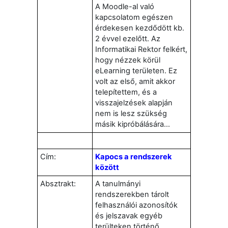
A Moodle-al való
kapcsolatom egészen
érdekesen kezdődött kb.
2 évvel ezelőtt. Az
Informatikai Rektor felkért,
hogy nézzek körül
eLearning területen. Ez
volt az első, amit akkor
telepítettem, és a
visszajelzések alapján
nem is lesz szükség
másik kipróbálására...
Cím:
Kapocs a rendszerek
között
Absztrakt:
A tanulmányi
rendszerekben tárolt
felhasználói azonosítók
és jelszavak egyéb
terülteken történő