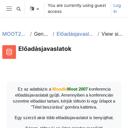
Skip to main content
You are currently using guest
Log
Toggle search input
access
in
Side panel
MOOT2007
General
Előadásjavaslatok
View single
Előadásjavaslatok
RSS feed for this activity
Database
Ez az adatbázis a
Moodle
Moot 2007
konferencia
előadásjavaslatait gyűjti. Amennyiben a konferencián
szeretne előadást tartani, kérjük töltsön ki egy űrlapot a
"Tétel beszúrása" gombra kattintva.
Egy szerző akár több előadásjavaslatot is benyújthat.