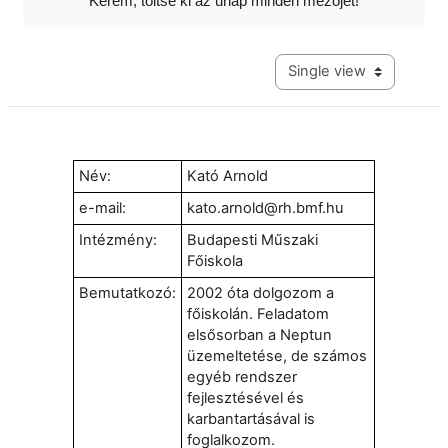
Kérem, töltse ki az űrlap minden mezőjét!
View mode tertiary navig
Név:
Kató Arnold
e-mail:
kato.arnold@rh.bmf.hu
Intézmény:
Budapesti Műszaki
Főiskola
Bemutatkozó:
2002 óta dolgozom a
főiskolán. Feladatom
elsősorban a Neptun
üzemeltetése, de számos
egyéb rendszer
fejlesztésével és
karbantartásával is
foglalkozom.