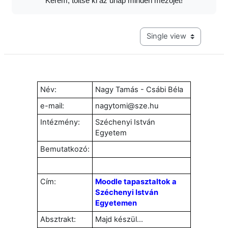
Kérem, töltse ki az űrlap minden mezőjét!
View mode tertiary navig
Név:
Nagy Tamás - Csábi Béla
e-mail:
nagytomi@sze.hu
Intézmény:
Széchenyi István
Egyetem
Bemutatkozó:
Cím:
Moodle tapasztaltok a
Széchenyi István
Egyetemen
Absztrakt:
Majd készül...