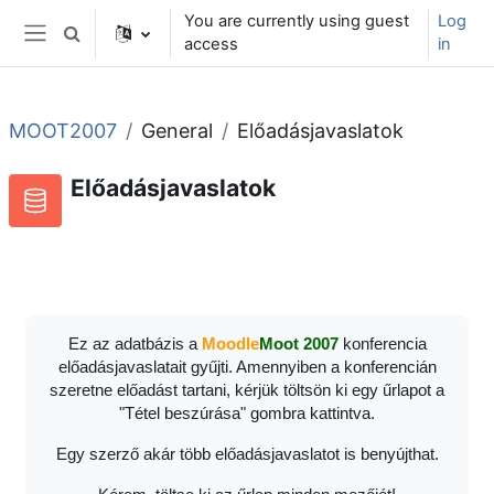
Skip to main content
You are currently using guest
Log
Toggle search input
access
in
Side panel
MOOT2007
General
Előadásjavaslatok
Előadásjavaslatok
RSS feed for this activity
Database
Ez az adatbázis a
Moodle
Moot 2007
konferencia
előadásjavaslatait gyűjti. Amennyiben a konferencián
szeretne előadást tartani, kérjük töltsön ki egy űrlapot a
"Tétel beszúrása" gombra kattintva.
Egy szerző akár több előadásjavaslatot is benyújthat.