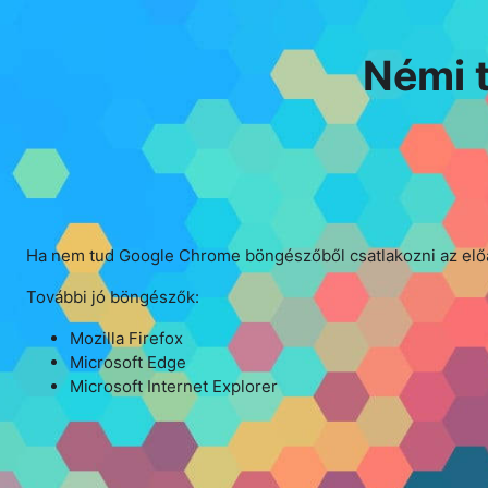
Tovább a fő tartalomhoz
Némi 
Ha nem tud Google Chrome böngészőből csatlakozni az elő
További jó böngészők:
Mozilla Firefox
Microsoft Edge
Microsoft Internet Explorer