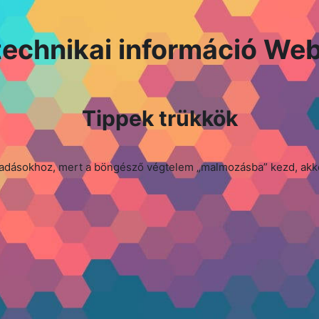
technikai információ We
Tippek trükkök
adásokhoz, mert a böngésző végtelem „malmozásba” kezd, akko