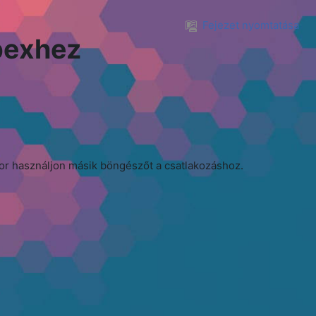
Fejezet nyomtatása
bexhez
r használjon másik böngészőt a csatlakozáshoz.