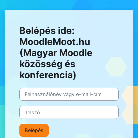
Tovább a fő tartalomhoz
Belépés ide:
MoodleMoot.hu
(Magyar Moodle
közösség és
konferencia)
Ugrás új fiók létrehozására
Felhasználónév vagy e-mail-cím
Jelszó
Belépés