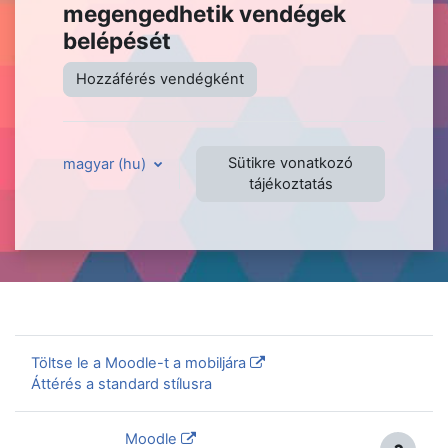
megengedhetik vendégek
belépését
Hozzáférés vendégként
Sütikre vonatkozó
magyar ‎(hu)‎
tájékoztatás
Nincs bejelentkezve.
Töltse le a Moodle-t a mobiljára
Áttérés a standard stílusra
Szolgáltatja a
Moodle