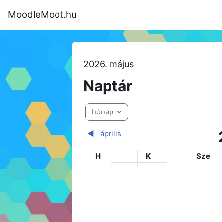
Tovább a fő tartalomhoz
MoodleMoot.hu
Kezdőoldal
Program
MoodleMoot
2026. május
Naptár
hónap
◀︎
április
Hétfő
Kedd
Szerda
H
K
Sze