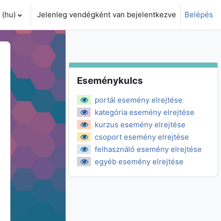
(hu)‎
Jelenleg vendégként van bejelentkezve
Belépés
i adatok váltása
Eseménykulcs kihagyása
Eseménykulcs
portál esemény elrejtése
kategória esemény elrejtése
kurzus esemény elrejtése
csoport esemény elrejtése
felhasználó esemény elrejtése
egyéb esemény elrejtése
zombat
 május, 3., vasárnap