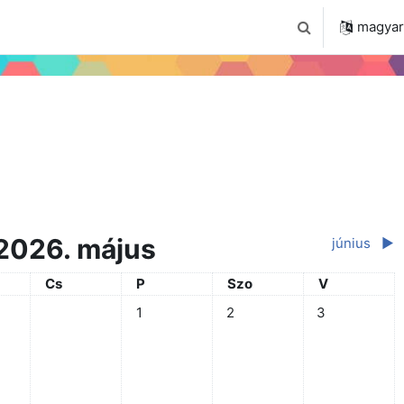
 2024
Tudástár
Regisztráció a portálon
magyar ‎
Keresési bemenet
2026. május
június
▶︎
Csütörtök
Péntek
Szombat
Vasárnap
Cs
P
Szo
V
Nincs esemény, május, 1., péntek
Nincs esemény, május, 2., s
Nincs esemény,
1
2
3