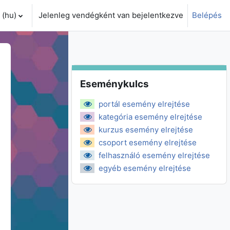
(hu)‎
Jelenleg vendégként van bejelentkezve
Belépés
i adatok váltása
Eseménykulcs kihagyása
Eseménykulcs
portál esemény elrejtése
kategória esemény elrejtése
kurzus esemény elrejtése
csoport esemény elrejtése
felhasználó esemény elrejtése
egyéb esemény elrejtése
zombat
 május, 5., vasárnap