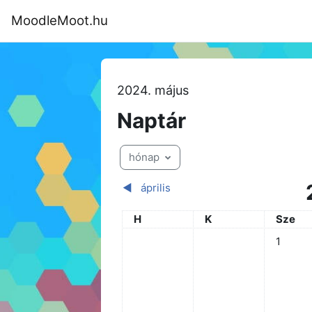
Tovább a fő tartalomhoz
MoodleMoot.hu
Kezdőoldal
Program
MoodleMoot
2024. május
Naptár
hónap
◀︎
április
Hétfő
Kedd
Szerda
H
K
Sze
Nincs es
1