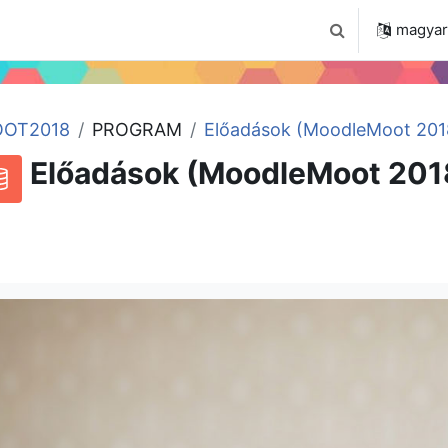
 2024
Tudástár
Regisztráció a portálon
magyar ‎
Keresési bemenet
OT2018
PROGRAM
Előadások (MoodleMoot 201
Előadások (MoodleMoot 201
RSS-hírek ehhez a tevékenységhez
datbázis