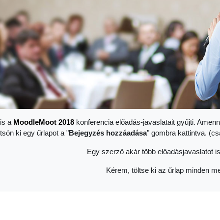
is a
Moodle
Moot 2018
konferencia előadás-javaslatait gyűjti. Amenn
ltsön ki egy űrlapot a "
Bejegyzés hozzáadása
" gombra kattintva. (c
Egy szerző akár több előadásjavaslatot is
Kérem, töltse ki az űrlap minden me