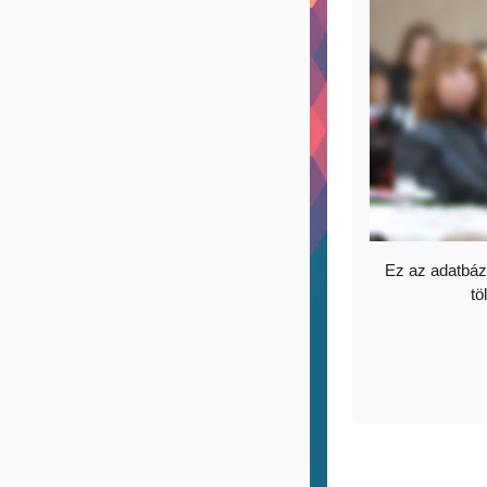
Ez az adatbáz
tö