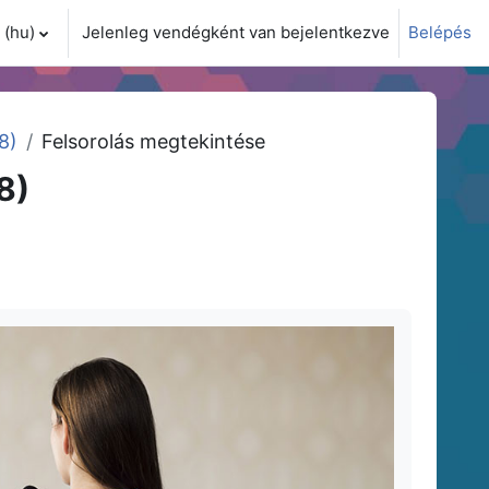
(hu)‎
Jelenleg vendégként van bejelentkezve
Belépés
i adatok váltása
8)
Felsorolás megtekintése
8)