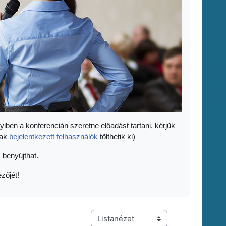
yiben a konferencián szeretne előadást tartani, kérjük
sak
bejelentkezett felhasználók
tölthetik ki)
 benyújthat.
zőjét!
Harmadik szintű navigáció megtekintési módja